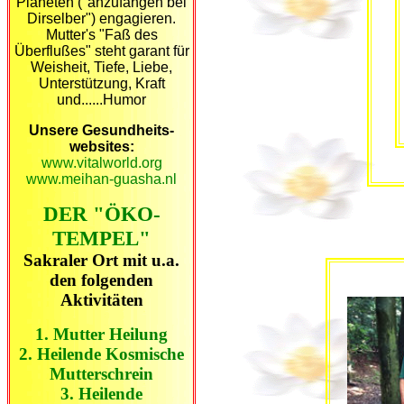
Planeten ("anzufangen bei
Dirselber") engagieren.
Mutter's "Faß des
Überflußes" steht garant für
Weisheit, Tiefe, Liebe,
Unterstützung, Kraft
und......Humor
Unsere Gesundheits-
websites:
www.vitalworld.org
www.meihan-guasha.nl
DER "ÖKO-
TEMPEL"
Sakraler Ort mit u.a.
den folgenden
Aktivitäten
1. Mutter Heilung
2. Heilende Kosmische
Mutterschrein
3. Heilende