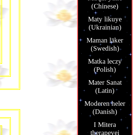
(Chinese)
Maty likuye
(Ukrainian)
Maman läker
(Swedish)
Matka leczy
(Polish)
Mater Sanat
(Latin)
Moderen heler
(Danish)
I Mitera
therapevei