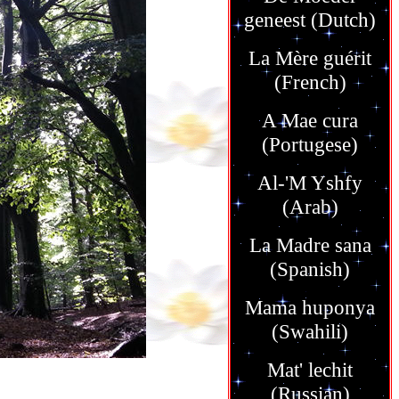
geneest (Dutch)
La Mère guérit
(French)
A Mae cura
(Portugese)
Al-'M Yshfy
(Arab)
La Madre sana
(Spanish)
Mama huponya
(Swahili)
Mat' lechit
(Russian)