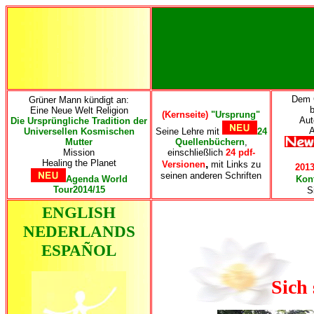
Dem 
Grüner Mann kündigt an:
Eine Neue Welt Religion
(Kernseite)
"Ursprung"
Aut
Die Ursprüngliche Tradition der
Universellen Kosmischen
Seine Lehre mit
24
Mutter
Quellenbüchern
,
Mission
einschließlich
24 pdf-
Healing the Planet
,
Versionen
mit Links zu
2013
seinen anderen Schriften
Agenda World
Kont
Tour2014/15
S
ENGLISH
NEDERLANDS
ESPAÑOL
Sich 