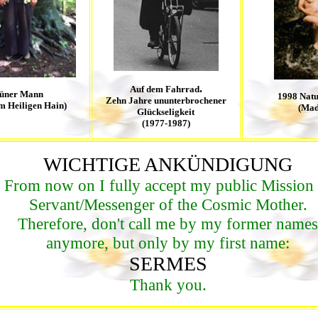
.
Auf dem Fahrrad
üner Mann
1998 Natu
Zehn Jahre ununterbrochener
em Heiligen Hain)
(Mad
Glückseligkeit
(1977-1987)
WICHTIGE ANKÜNDIGUNG
From now on I fully accept my public Mission 
Servant/Messenger of the Cosmic Mother.
Therefore, don't call me by my former names
anymore, but only by my first name:
SERMES
Thank you.