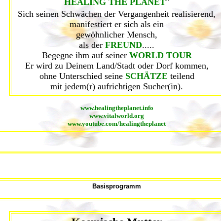
"
HEALING THE PLANET
Sich seinen Schwächen der Vergangenheit realisierend,
manifestiert er sich als ein
gewöhnlicher Mensch,
als der
FREUND
.....
Begegne ihm auf seiner
WORLD TOUR
Er wird zu Deinem Land/Stadt oder Dorf kommen,
ohne Unterschied seine
SCHÄTZE
teilend
mit jedem(r) aufrichtigen Sucher(in).
www.healingtheplanet.info
www.vitalworld.org
www.youtube.com/healingtheplanet
Basisprogramm