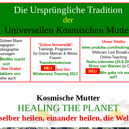
Die Ursprüngliche Tradition
der
Universellen Kosmischen Mutte
Grünen Mann
Unser Studio
"Grüne Universität"
begegnen
www.youtube.com/healing
Trainings Programm
obiographie
Webcam Live Broadc
für Grüne Männer & Weise
Aussagen
Online-Teaching
Frauen
MeiMei macht
Radio-interview (19.8.20
Transformatorium
mit!
Rinus van Warven
(in 
 Das Orakel
Join his
Wie gebe ich m
aktiere uns
Wilderness Training 2013
auf?
iehe auch
Kosmische Mutter
HEALING THE PLANET
selber heilen, einander heilen,
die Wel