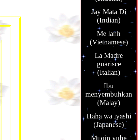
Jay Mata Di
(Indian)
Me lanh
(Vietnamese)
La Madre
guarisce
(Italian)
Ibu
menyembuhkan
(Malay)
Haha wa iyashi
(Japanese)
Muqin yuhe