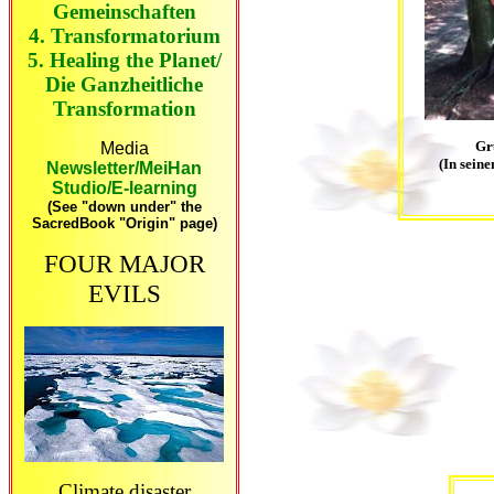
Gemeinschaften
4. Transformatorium
5. Healing the Planet/
Die Ganzheitliche
Transformation
Gr
Media
(In sein
Newsletter/MeiHan
Studio/E-learning
(See "down under" the
SacredBook "Origin" page)
FOUR MAJOR
EVILS
Climate disaster