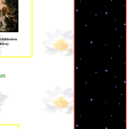
rinitiation
eira)
as