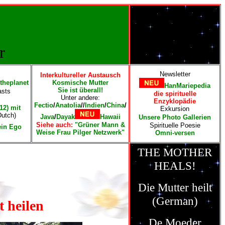
r
Newsletter
Interkultureller Austausch
theplanet
Kosmische Mutter
HanMariepedia
Sie ist überall!
asts
die spirituelle
Unter andere:
Enzyklopädie
Fectio
/
Anatolia
//
Indien
/
China
/
12) mit
Exkursion
Dutch)
Java
/
Dayak
Hawaii
Unsere Photo Gallerien
Siehe auch:
"Grüner Mann &
Spirituelle Poesie
ein Ego
Weise Frau Pilger Netzwerk"
Omni-versen
THE MOTHER
HEALS!
Die Mutter heilt
(German)
t heilen
De Moeder