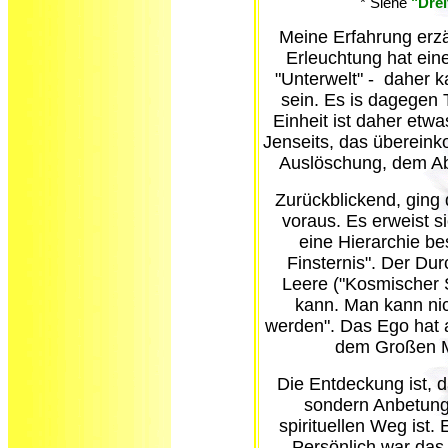
* Siehe
"Drei
Meine Erfahrung erzä
Erleuchtung hat ei
"Unterwelt" - daher k
sein. Es is dagegen T
Einheit ist daher etwa
Jenseits, das übereink
Auslöschung, dem Ab
Zurückblickend, ging 
voraus. Es erweist s
eine Hierarchie be
Finsternis". Der Dur
Leere ("Kosmischer S
kann. Man kann ni
werden". Das Ego hat a
dem Großen M
Die Entdeckung ist, d
sondern Anbetung
spirituellen Weg ist. E
Persönlich war das