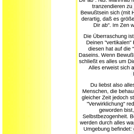
Dir ab". NB. Man/frau 
tranzendieren zu 
Bewußtsein sich (mit H
derartig, daß es größer
Dir ab". Im Zen 
Die Überraschung ist
Deinen "vertikalen" F
diesen hat auf die
Daseins. Wenn Bewußtse
schließt es alles um D
Alles erweist sich 
Du liebst also all
Menschen, die behaupt
gleicher Zeit jedoch s
"Verwirklichung" r
geworden bist,
Selbstbezogenheit. Be
werden durch alles was
Umgebung befindet: 