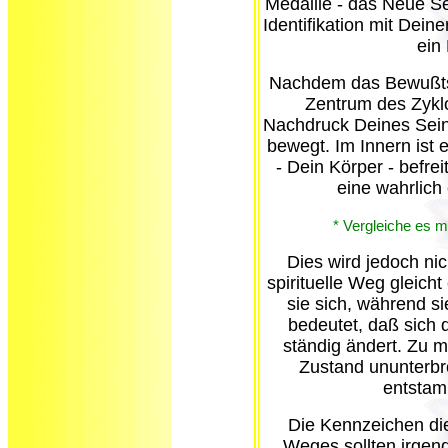
Medaille - das Neue Se
Identifikation mit Dein
ein
Nachdem das Bewußtsei
Zentrum des Zyklo
Nachdruck Deines Sein
bewegt. Im Innern ist e
- Dein Körper - befrei
eine wahrlich
* Vergleiche es 
Dies wird jedoch ni
spirituelle Weg gleich
sie sich, während s
bedeutet, daß sich 
ständig ändert. Zu m
Zustand ununterbr
entstam
Die Kennzeichen die
Weges sollten irge