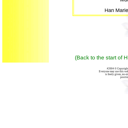
Han Mari
(Back to the start of
#2004 © Copyright 
Everyone may use this webs
is freely given, no-on
positio