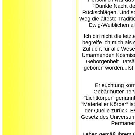
"Dunkle Nacht de
Rückschlägen. Und so
Weg die älteste Traditi
Ewig-Weiblichen als
Ich bin nicht die letz
begreife ich mich als 
Zuflucht für alle Wesen
Umarmenden Kosmisch
Geborgenheit. Tatsäc
geboren worden...Ist 
Erleuchtung kom
Gebärmutter hervo
"Lichtkörper" genann
"Materieller Körper" i
der Quelle zurück. 
Gesetz des Universums
Permanen
Leben gemäß Ihrem 