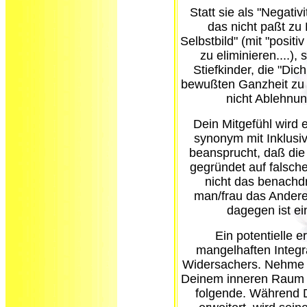
Statt sie als "Negativ
das nicht paßt zu
Selbstbild" (mit "posit
zu eliminieren....),
Stiefkinder, die "Dic
bewußten Ganzheit zu w
nicht Ablehnu
Dein Mitgefühl wird 
synonym mit Inklusiv
beansprucht, daß die al
gegründet auf falsche
nicht das benachd
man/frau das Andere 
dagegen ist ei
Ein potentielle 
mangelhaften Integra
Widersachers. Nehme m
Deinem inneren Raum a
folgende. Während D