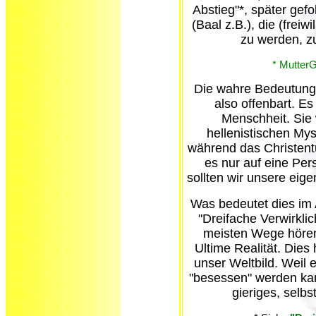
Abstieg"*, später gef
(Baal z.B.), die (frei
zu werden, 
* MutterG
Die wahre Bedeutung 
also offenbart. Es 
Menschheit. Sie
hellenistischen Mys
während das Christentu
es nur auf eine Pers
sollten wir unsere eig
Was bedeutet dies im 
"Dreifache Verwirklic
meisten Wege hören 
Ultime Realität. Die
unser Weltbild. Weil es
"besessen" werden kann
gieriges, selb