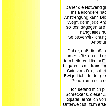
Daher die Notwendigk
ins Besondere nac
Anstrengung kann Dich
Weg", denn jede Ans
solltest dagegen alle
hängt alles n
Selbstverwirklichun
Anbetu
Daher, daß die nächs
immer plötzlich und un
dem heiteren Himmel" 
begann es mit transze
Sein zerstörte, sofor
Ewige Licht. In der g
Pendulum in die e
Ich befand mich pl
Schreckens, dieser Z
Später lernte ich vo
Unterwelt ist, zum ers