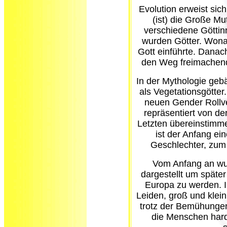
Evolution erweist sic
(ist) die Große Mut
verschiedene Göttin
wurden Götter. Wona
Gott einführte. Danach
den Weg freimachend 
In der Mythologie gebä
als Vegetationsgötter
neuen Gender Rollve
repräsentiert von de
Letzten übereinstimm
ist der Anfang ei
Geschlechter, zu
Vom Anfang an wur
dargestellt um spät
Europa zu werden. I
Leiden, groß und klein
trotz der Bemühungen 
die Menschen hardn