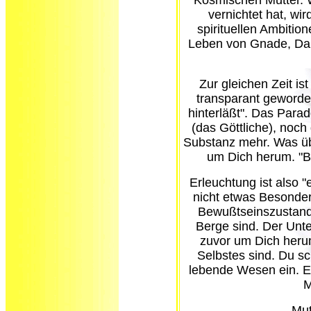
Kosmischen Mutter. We
vernichtet hat, wi
spirituellen Ambitio
Leben von Gnade, Dan
Zur gleichen Zeit i
transparant geworde
hinterläßt". Das Parad
(das Göttliche), noch
Substanz mehr. Was übri
um Dich herum. "Bi
Erleuchtung ist also "
nicht etwas Besonder
Bewußtseinszustand,
Berge sind. Der Unte
zuvor um Dich herum
Selbstes sind. Du sc
lebende Wesen ein. E
M
Mut