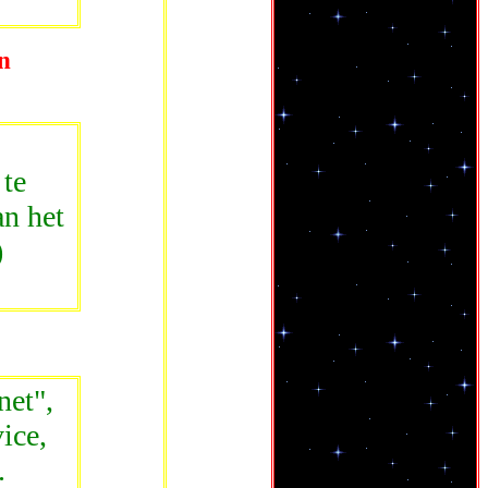
n
te
n het
)
net",
ice,
.