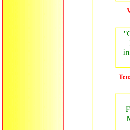
V
"
in
Ten
F
M