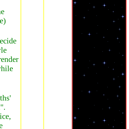
he
e)
ecide
le
render
while
ths'
".
ice,
e