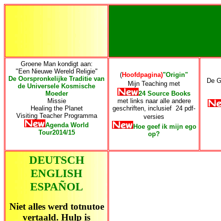
Groene Man kondigt aan:
"Een Nieuwe Wereld Religie"
(
Hoofdpagina)
"Origin"
De Oorspronkelijke Traditie van
De G
Mijn Teaching
met
de Universele Kosmische
Moeder
24 Source Books
Missie
met links naar alle andere
Healing the Planet
geschriften, inclusief 24 pdf-
Visiting Teacher Programma
versies
Agenda World
Hoe geef ik mijn ego
Tour2014/15
op?
DEUTSCH
ENGLISH
ESPAÑOL
Niet alles werd totnutoe
vertaald. Hulp is