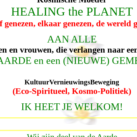
HEALING the PLANET
lf genezen, elkaar genezen, de wereld 
AAN ALLE
n en vrouwen, die verlangen naar ee
AARDE en een (NIEUWE) GE
KultuurVernieuwingsBeweging
(Eco-Spiritueel, Kosmo-Politiek)
IK HEET JE WELKOM!
Wij zijn deel van de Aarde