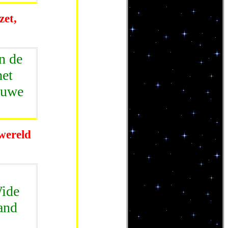
zet,
n de
het
ieuwe
 wereld
Wide
and