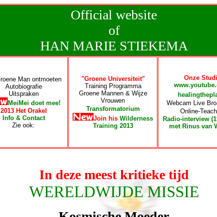
Official website
of
HAN MARIE STIEKEMA
Onze Stud
"Groene Universiteit"
roene Man ontmoeten
www.youtube.
Training Programma
Autobiografie
Groene Mannen & Wijze
Uitspraken
healingthepl
Vrouwen
MeiMei doet mee!
Webcam Live Bro
Transformatorium
2013 Het Orakel
Online-Teach
Info & Contact
Join his
Wilderness
Radio-interview (1
Zie ook:
Training 2013
met Rinus van 
In deze meest kritieke tijd
WERELDWIJDE MISSIE
Kosmische Moeder