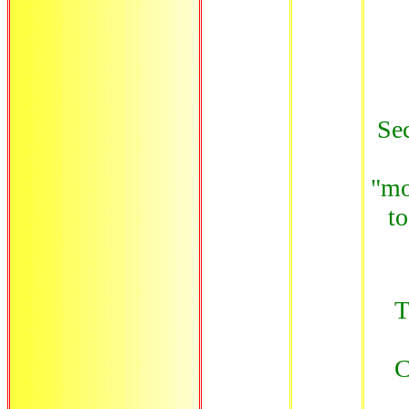
Sec
"mo
to
T
C