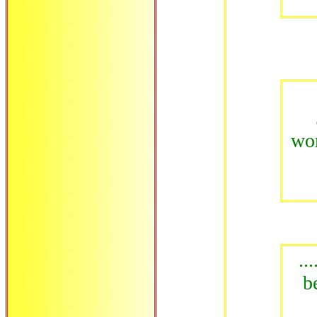
wor
..
b