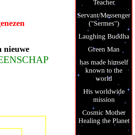
Teacher
Servant/Messenger
genezen
("Sermes")
Laughing Buddha
n nieuwe
Green Man
MEENSCHAP
has made himself
known to the
world
His worldwide
mission
Cosmic Mother
Healing the Planet