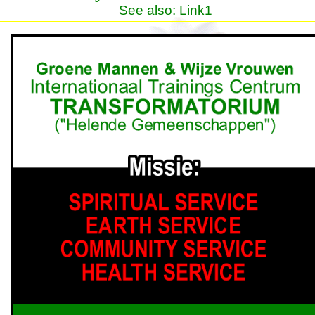
See also:
Link1