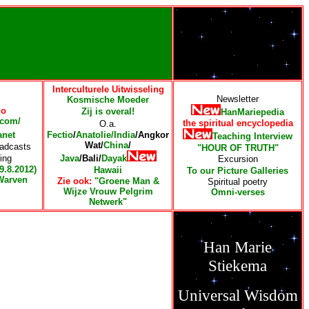
Interculturele Uitwisseling
Newsletter
Kosmische Moeder
io
Zij is overal!
HanMariepedia
com/
the spiritual encyclopedia
O.a.
anet
Fectio
/
Anatolie/
India
/Angkor
Teaching Interview
Wat/
China
/
adcasts
"HOUR OF TRUTH"
ing
Java
/Bali/
Dayak
Excursion
9.8.2012)
Hawaii
To our Picture Galleries
Warven
Zie ook
:
"Groene Man &
Spiritual poetry
Wijze Vrouw Pelgrim
Omni-verses
Netwerk"
Han Marie
Stiekema
Universal Wisdom