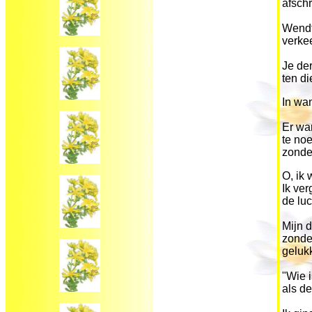
afsch
Wendt 
verke
Je der
ten di
In wan
Er wa
te no
zonder
O, ik 
Ik ve
de lu
Mijn d
zonde
gelukk
"Wie i
als de