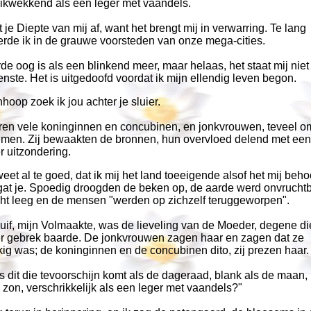
rikwekkend als een leger met vaandels.
je Diepte van mij af, want het brengt mij in verwarring. Te lang
erde ik in de grauwe voorsteden van onze mega-cities.
de oog is als een blinkend meer, maar helaas, het staat mij nie
enste. Het is uitgedoofd voordat ik mijn ellendig leven begon.
hoop zoek ik jou achter je sluier.
ren vele koninginnen en concubinen, en jonkvrouwen, teveel o
emen. Zij bewaakten de bronnen, hun overvloed delend met een 
 uitzondering.
weet al te goed, dat ik mij het land toeeigende alsof het mij beho
rgat je. Spoedig droogden de beken op, de aarde werd onvruchtb
cht leeg en de mensen "werden op zichzelf teruggeworpen".
uif, mijn Volmaakte, was de lieveling van de Moeder, degene di
r gebrek baarde. De jonkvrouwen zagen haar en zagen dat ze
ig was; de koninginnen en de concubinen dito, zij prezen haar.
s dit die tevoorschijn komt als de dageraad, blank als de maan, l
 zon, verschrikkelijk als een leger met vaandels?"