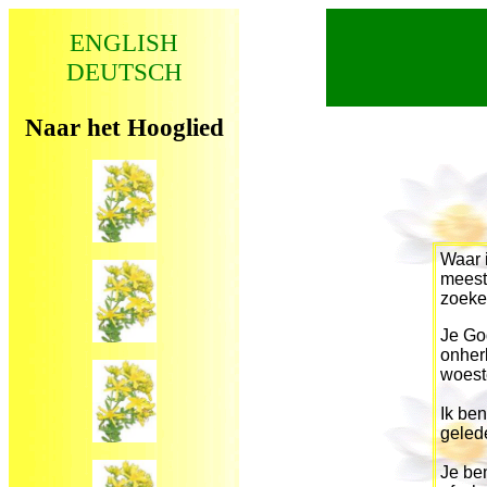
ENGLISH
DEUTSCH
Naar het Hooglied
Waar 
meest
zoek
Je God
onher
woeste
Ik ben
geled
Je ben