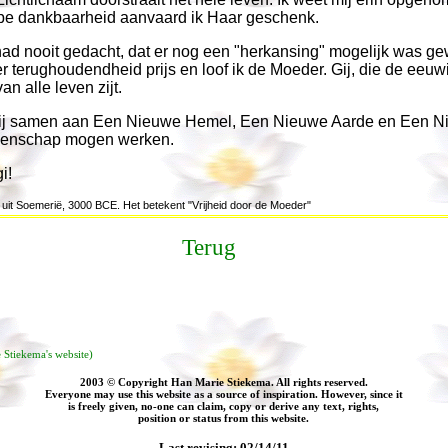
epe dankbaarheid aanvaard ik Haar geschenk.
had nooit gedacht, dat er nog een "herkansing" mogelijk was ge
 terughoudendheid prijs en loof ik de Moeder. Gij, die de eeuw
an alle leven zijt.
ij samen aan Een Nieuwe Hemel, Een Nieuwe Aarde en Een N
nschap mogen werken.
i!
p uit Soemerië, 3000 BCE. Het betekent "Vrijheid door de Moeder"
Terug
e Stiekema's website)
2003 © Copyright Han Marie Stiekema. All rights reserved.
Everyone may use this website as a source of inspiration. However, since it
is freely given, no-one can claim, copy or derive any text, rights,
position or status from this website.
Last revising:
02/14/11