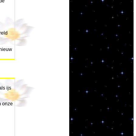
 de
reld
pnieuw
ls ijs
n onze