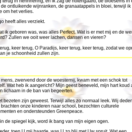
g terug in herinnering, en ik zag de notengaard, de bloesems in
, de ontluikende wijnranken, de granaatappels in bloei, terwijl ik
e om het verlies.
o heeft alles verziekt.
t ik geboren was, was alles Perfect. Wat is er met mij en de we
rd? Zullen we ooit weer lachen, dansen en vieren?
erug, keer terug, O Paradijs, keer terug, keer terug, zodat we o
an je schoonheid zullen zijn.
 mens, zwervend door de woesternij, kwam met een schok tot
lf. Wat heb ik aangericht? Mijn geest beneveld, mijn hart koud a
jn lichaam in de ban van begeerten.
t bezeten zijn geweest. Terwijl alles zo normaal leek. Wij dede
, brachten onze kinderen naar school, bezochten culturele
menten en ondersteunden Greenpeace.
 in de spiegel kijk, word ik bang van mijn eigen ogen.
der, toen U mij baarde, was U zo blij met Uw spruit. Wat een