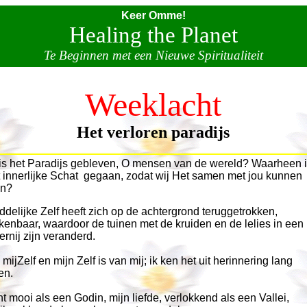
Keer Omme!
Healing the Planet
Te Beginnen met een Nieuwe Spiritualiteit
Weeklacht
Het verloren paradijs
is het Paradijs gebleven, O mensen van de wereld? Waarheen i
 innerlijke Schat gegaan, zodat wij Het samen met jou kunnen
en?
delijke Zelf heeft zich op de achtergrond teruggetrokken,
kenbaar, waardoor de tuinen met de kruiden en de lelies in een
rnij zijn veranderd.
 mijZelf en mijn Zelf is van mij; ik ken het uit herinnering lang
en.
t mooi als een Godin, mijn liefde, verlokkend als een Vallei,