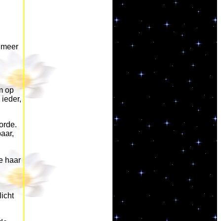
t meer
m op
ieder,
orde.
aar,
e haar
icht