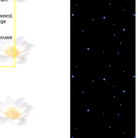
weest.
ige
ieuwe