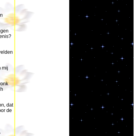
an
tegen
wenis?
welden
 mij
vonk
ch
on, dat
oor de
,