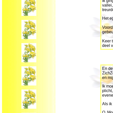
Ik gin
vallei
treurd
Het eg
Voorda
gebeu
Keer t
deel v
En de
ZichZe
en mi
Ik moe
plicht
evene
Als ik
O, Moe