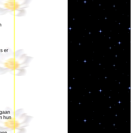
n
s er
 gaan
en hun
men.