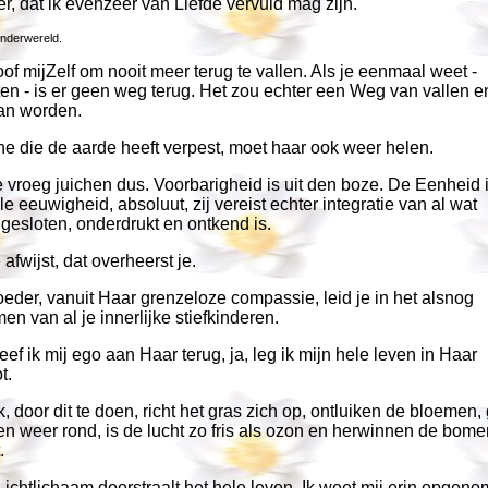
, dat ik evenzeer van Liefde vervuld mag zijn.
Onderwereld.
oof mijZelf om nooit meer terug te vallen. Als je eenmaal weet -
en - is er geen weg terug. Het zou echter een Weg van vallen e
an worden.
e die de aarde heeft verpest, moet haar ook weer helen.
e vroeg juichen dus. Voorbarigheid is uit den boze. De Eenheid i
le eeuwigheid, absoluut, zij vereist echter integratie van al wat
gesloten, onderdrukt en ontkend is.
 afwijst, dat overheerst je.
der, vanuit Haar grenzeloze compassie, leid je in het alsnog
n van al je innerlijke stiefkinderen.
ef ik mij ego aan Haar terug, ja, leg ik mijn hele leven in Haar
t.
k, door dit te doen, richt het gras zich op, ontluiken de bloemen,
en weer rond, is de lucht zo fris als ozon en herwinnen de bom
.
ichtlichaam doorstraalt het hele leven. Ik weet mij erin opgeno