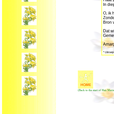
In di
O, ik 
Zonder
Bron v
Dat w
Gemee
Amarg
* Uitroe
(Back to the start of Han Mari