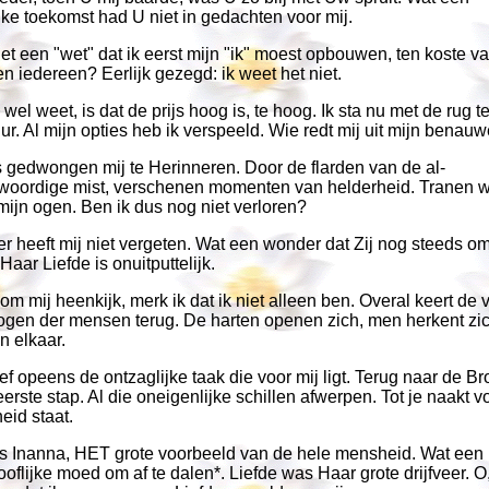
jke toekomst had U niet in gedachten voor mij.
t een "wet" dat ik eerst mijn "ik" moest opbouwen, ten koste v
en iedereen? Eerlijk gezegd: ik weet het niet.
 wel weet, is dat de prijs hoog is, te hoog. Ik sta nu met de rug 
r. Al mijn opties heb ik verspeeld. Wie redt mij uit mijn benau
s gedwongen mij te Herinneren. Door de flarden van de al-
woordige mist, verschenen momenten van helderheid. Tranen 
mijn ogen. Ben ik dus nog niet verloren?
 heeft mij niet vergeten. Wat een wonder dat Zij nog steeds om
 Haar Liefde is onuitputtelijk.
 om mij heenkijk, merk ik dat ik niet alleen ben. Overal keert de 
 ogen der mensen terug. De harten openen zich, men herkent zi
n elkaar.
ef opeens de ontzaglijke taak die voor mij ligt. Terug naar de Br
eerste stap. Al die oneigenlijke schillen afwerpen. Tot je naakt v
eid staat.
ls Inanna, HET grote voorbeeld van de hele mensheid. Wat een
oflijke moed om af te dalen*. Liefde was Haar grote drijfveer. O