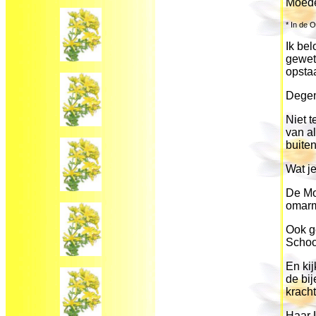
Moeder
* In de 
Ik bel
gewet
opsta
Degen
Niet t
van al
buiten
Wat je
De Moe
omarme
Ook ge
Schoo
En kij
de bij
kracht
Haar L