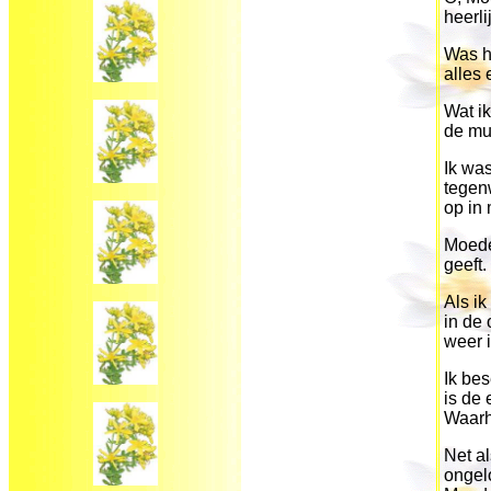
heerli
Was he
alles 
Wat ik
de muu
Ik wa
tegen
op in 
Moeder
geeft.
Als ik
in de
weer i
Ik bes
is de 
Waarh
Net a
ongelo