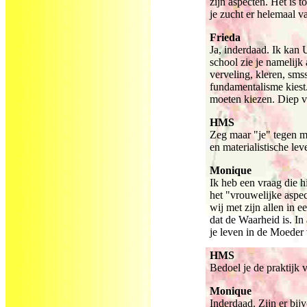
zijn aspecten. Het is t
je zucht er helemaal v
Frieda
Ja, inderdaad. Ik kan 
school zie je namelijk
verveling, kleren, sms
fundamentalisme kiest. 
moeten kiezen. Diep va
HMS
Zeg maar "je" tegen mi
en materialistische le
Monique
Ik heb een vraag die h
het "vrouwelijke aspec
wij met zijn allen in 
dat de Waarheid is. In 
je leven in de Moeder
HMS
Bedoel je de praktijk
Monique
Inderdaad. Zijn er bij