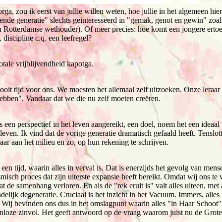
ga, zou ik eerst van jullie willen weten, hoe jullie in het algemeen hier
wende generatie" slechts geinteresseerd in "gemak, genot en gewin" zoal
 Rotterdamse wethouder). Of meer precies: hoe komt een jongere ertoe,
discipline c.q. een leefregel?
totale vrijblijvendheid kapotga.
it tijd voor ons. We moesten het allemaal zelf uitzoeken. Onze leraar z
hebben". Vandaar dat we die nu zelf moeten creëren.
een perspectief in het leven aangereikt, een doel, noem het een ideaal
leven. Ik vind dat de vorige generatie dramatisch gefaald heeft. Tenslot
r aan het milieu en zo, op hun rekening te schrijven.
een tijd, waarin alles in verval is. Dat is enerzijds het gevolg van mens
misch proces dat zijn uiterste expansie heeft bereikt. Omdat wij ons te
t de samenhang verloren. En als de "rek eruit is" valt alles uiteen, met 
ndelijk degeneratie. Cruciaal is het inzicht in het Vacuum. Immers, alles
. Wij bevinden ons dus in het omslagpunt waarin alles "in Haar Schoot" 
zinloze zinvol. Het geeft antwoord op de vraag waarom juist nu de Grot