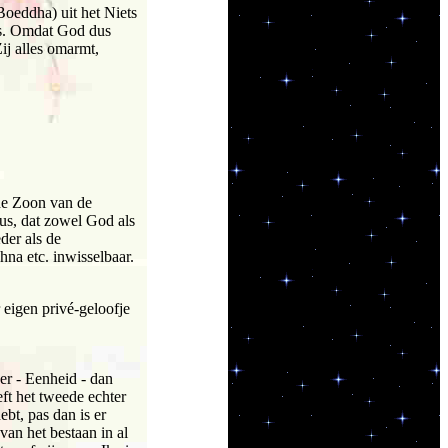
Boeddha) uit het Niets
is. Omdat God dus
Zij alles omarmt,
 de Zoon van de
us, dat zowel God als
der als de
hna etc. inwisselbaar.
r eigen privé-geloofje
r - Eenheid - dan
ft het tweede echter
bt, pas dan is er
an het bestaan in al