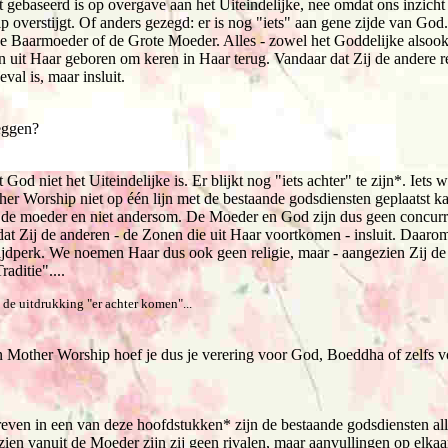
t gebaseerd is op overgave aan het Uiteindelijke, nee omdat ons inzicht 
overstijgt. Of anders gezegd: er is nog "iets" aan gene zijde van God.
Baarmoeder of de Grote Moeder. Alles - zowel het Goddelijke alsook
it Haar geboren om keren in Haar terug. Vandaar dat Zij de andere reli
val is, maar insluit.
leggen?
God niet het Uiteindelijke is. Er blijkt nog "iets achter" te zijn*. Iets 
er Worship niet op één lijn met de bestaande godsdiensten geplaatst k
n de moeder en niet andersom. De Moeder en God zijn dus geen concurr
at Zij de anderen - de Zonen die uit Haar voortkomen - insluit. Daaro
ijdperk. We noemen Haar dus ook geen religie, maar - aangezien Zij de
aditie"....
 de uitdrukking "er achter komen"...
n Mother Worship hoef je dus je verering voor God, Boeddha of zelfs vo
hreven in een van deze hoofdstukken* zijn de bestaande godsdiensten a
en vanuit de Moeder zijn zij geen rivalen, maar aanvullingen op elkaar