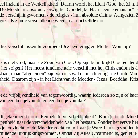
 inzicht in de Werkelijkheid. Daarin wordt het Licht (God, het Zijn, 
De Moeder is absoluut, terwijl het Goddelijke Haar "eerste emanatie" 
n de verschijningsvormen - de religies - hun absolute claims. Aangezien 
igies als zijnde verschillende wegen naar hetzelfde doel.
 het verschil tussen bijvoorbeeld Jezusverering en Mother Worship?
 Jezus niet God, maar de Zoon van God. Op zijn beurt blijkt God echter
e het volgen? Het meest fundamentele verschil met het Christendom is d
staan, maar "afgeleiden" zijn van iets wat daar achter ligt: de Grote Moe
kheid. Daarom zijn - in het Licht van de Moeder - Jezus, Boeddha, Kris
tot de vrijblijvendheid van tegenwoordig, waarin iedereen zo zijn of haa
 van een beetje van dit en een beetje van dat?
t gekenmerkt door "Eenheid in verscheidenheid". Kom je tot de Moede
penheid naar de verscheidenheid van het bestaan. Zonder het eerste hee
s je toevlucht tot de Moeder zoekt en in Haar je Ware Thuis gevonden he
chillende uitdrukkingsvormen. Omdat Zij Alles-Omarmend is, geniet je v