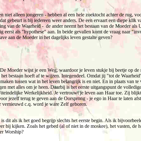
n niet alleen jongeren - hebben al een hele zoektocht achter de rug, voo
 gebeurt is bij iedereen weer anders. De een ervaart een diepe klik v
ing van de Waarheid - de ander neemt het bestaan van de Moeder als U
g eerst als "hypothese" aan. In beide gevallen komt de vraag naar "inv
ave aan de Moeder in het dagelijks leven gestalte geven?
t. De Moeder wijst je een Weg, waardoor je leven stukje bij beetje op de 
 het bestaan hoeft af te wijzen. Integendeel. Omdat jij "tot de Waarheid
aken tussen wat in het leven belangrijk is en niet. En in plaats van te 
n met alles om je heen. Daarbij is het eerste uitgangspunt de volledig
teindelijke Werkelijkheid. Je vertrouwt je leven aan Haar toe. Zij blijk
Door jezelf terug te geven aan de Oorsprong - je ego in Haar te laten afs
 vernieuwd c.q. word je ware Zelf geboren.
s dit als ik het goed begrijp slechts het eerste begin. Als ik bijvoorbeel
r bij kijken. Zoals het gebed (al of niet in de moskee), het vasten, de
her Worship?