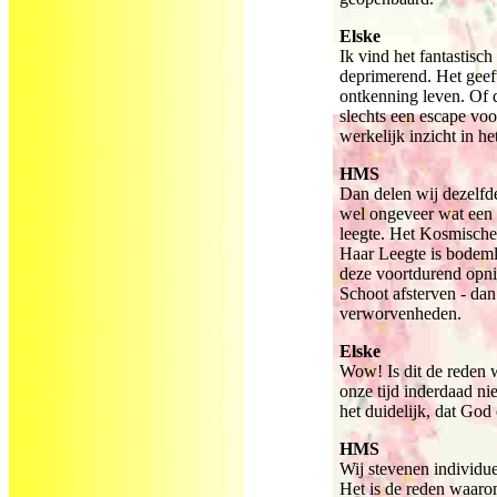
Elske
Ik vind het fantastisch
deprimerend. Het geeft 
ontkenning leven. Of d
slechts een escape vo
werkelijk inzicht in he
HMS
Dan delen wij dezelfd
wel ongeveer wat een v
leegte. Het Kosmische 
Haar Leegte is bodemlo
deze voortdurend opni
Schoot afsterven - da
verworvenheden.
Elske
Wow! Is dit de reden 
onze tijd inderdaad nie
het duidelijk, dat God 
HMS
Wij stevenen individuee
Het is de reden waaro