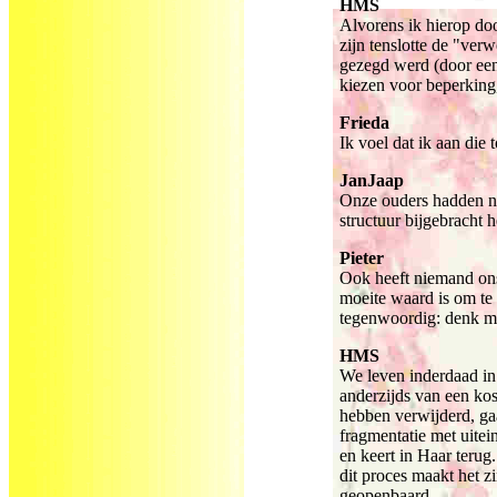
HMS
Alvorens ik hierop door
zijn tenslotte de "ver
gezegd werd (door een
kiezen voor beperking, 
Frieda
Ik voel dat ik aan die 
JanJaap
Onze ouders hadden noo
structuur bijgebracht 
Pieter
Ook heeft niemand ons 
moeite waard is om te 
tegenwoordig: denk maa
HMS
We leven inderdaad in 
anderzijds van een kos
hebben verwijderd, gaa
fragmentatie met uitei
en keert in Haar terug
dit proces maakt het 
geopenbaard.