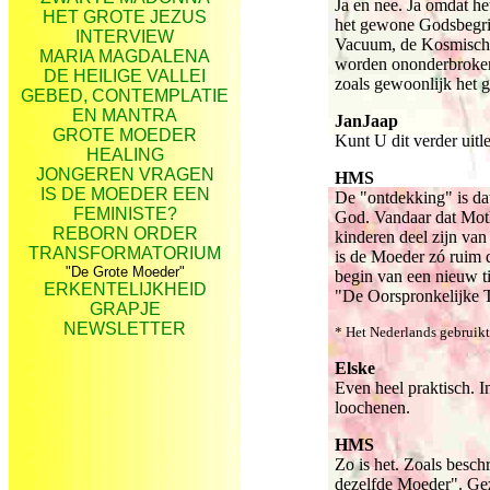
Ja en nee. Ja omdat he
HET GROTE JEZUS
het gewone Godsbegrip 
INTERVIEW
Vacuum, de Kosmische 
MARIA MAGDALENA
worden ononderbroken u
DE HEILIGE VALLEI
zoals gewoonlijk het ge
GEBED, CONTEMPLATIE
EN MANTRA
JanJaap
GROTE MOEDER
Kunt U dit verder uit
HEALING
JONGEREN VRAGEN
HMS
IS DE MOEDER EEN
De "ontdekking" is dat 
FEMINISTE?
God. Vandaar dat Moth
REBORN ORDER
kinderen deel zijn va
TRANSFORMATORIUM
is de Moeder zó ruim d
"De Grote Moeder"
begin van een nieuw t
ERKENTELIJKHEID
"De Oorspronkelijke Tr
GRAPJE
NEWSLETTER
* Het Nederlands gebruikt
Elske
Even heel praktisch. I
loochenen.
HMS
Zo is het. Zoals besc
dezelfde Moeder". Gezi