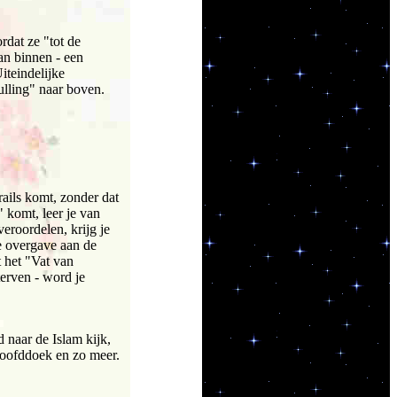
rdat ze "tot de
an binnen - een
iteindelijke
ulling" naar boven.
rails komt, zonder dat
" komt, leer je van
veroordelen, krijg je
e overgave aan de
t het "Vat van
terven - word je
d naar de Islam kijk,
 hoofddoek en zo meer.