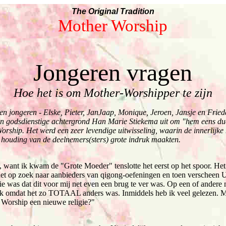
The Original Tradition
Mother Worship
Jongeren vragen
Hoe het is om Mother-Worshipper te zijn
n jongeren - Elske, Pieter, JanJaap, Monique, Jeroen, Jansje en Frieda
 en godsdienstige achtergrond Han Marie Stiekema uit om "hem eens duc
rship. Het werd een zeer levendige uitwisseling, waarin de innerlijke
houding van de deelnemers(sters) grote indruk maakten.
, want ik kwam de "Grote Moeder" tenslotte het eerst op het spoor. H
 net op zoek naar aanbieders van qigong-oefeningen en toen verscheen
tie was dat dit voor mij net even een brug te ver was. Op een of andere 
ijk omdat het zo TOTAAL anders was. Inmiddels heb ik veel gelezen. Mi
 Worship een nieuwe religie?"