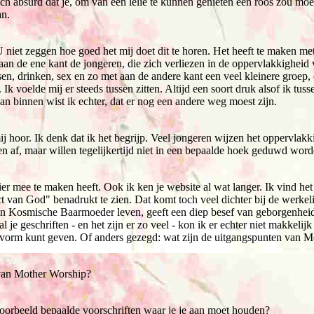
och absurd dat je, om van een lelie te kunnen genieten een roos zou moete
an.
U niet zeggen hoe goed het mij doet dit te horen. Het heeft te maken m
 aan de ene kant de jongeren, die zich verliezen in de oppervlakkigheid 
sen, drinken, sex en zo met aan de andere kant een veel kleinere groep, 
Ik voelde mij er steeds tussen zitten. Altijd een soort druk alsof ik tus
n binnen wist ik echter, dat er nog een andere weg moest zijn.
j hoor. Ik denk dat ik het begrijp. Veel jongeren wijzen het oppervlakki
ven af, maar willen tegelijkertijd niet in een bepaalde hoek geduwd word
ier mee te maken heeft. Ook ik ken je website al wat langer. Ik vind h
t van God" benadrukt te zien. Dat komt toch veel dichter bij de werkelij
een Kosmische Baarmoeder leven, geeft een diep besef van geborgenheid. J
al je geschriften - en het zijn er zo veel - kon ik er echter niet makkeli
 vorm kunt geven. Of anders gezegd: wat zijn de uitgangspunten van 
 van Mother Worship?
voorbeeld bepaalde voorschriften waar je je aan moet houden?