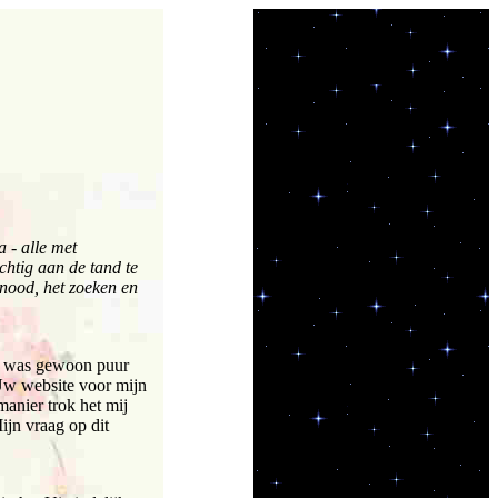
 - alle met
htig aan de tand te
 nood, het zoeken en
et was gewoon puur
 Uw website voor mijn
manier trok het mij
jn vraag op dit