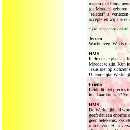
maken met fundamenteel
(de Moeder) geboren. 
"relatief" is, verlieze
accepteren wij alle rel
* Zie "
Moeder en Zonen
".
Jeroen
Wacht even. Wat is nu
HMS
In de eerste plaats is
Moeder te zijn. Kun j
Jezus niet op zichzelf 
Uiteindelijke Werkelij
Frieda
Leidt dit niet precies 
in elkaar knutselt? Zo
HMS
De Werkelijkheid word
geeft dat een enorme o
geen betekenis. Pas al
ruimte voor Haar vers