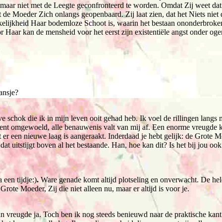
m maar niet met de Leegte geconfronteerd te worden. Omdat Zij weet da
ft de Moeder Zich onlangs geopenbaard. Zij laat zien, dat het Niets nie
kelijkheid Haar bodemloze Schoot is, waarin het bestaan ononderbroke
Haar kan de mensheid voor het eerst zijn existentiële angst onder ogen
ansje?
ve schok die ik in mijn leven ooit gehad heb. Ik voel de rillingen langs
ent omgewoeld, alle benauwenis valt van mij af. Een enorme vreugde 
t er een nieuwe laag is aangeraakt. Inderdaad je hebt gelijk: de Grote M
dat uitstijgt boven al het bestaande. Han, hoe kan dit? Is het bij jou o
a een tijdje:)
.
Ware genade komt altijd plotseling en onverwacht. De h
rote Moeder, Zij die niet alleen nu, maar er altijd is voor je.
van vreugde ja. Toch ben ik nog steeds benieuwd naar de praktische ka