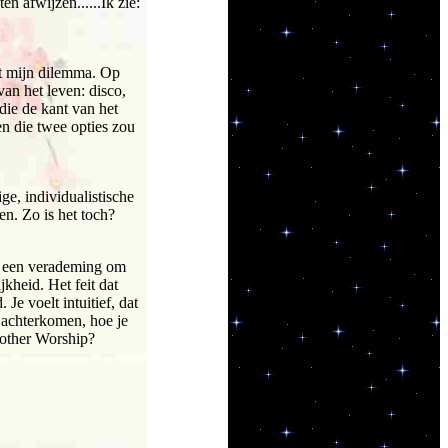
n afwijzen......Ik zie:
et mijn dilemma. Op
van het leven: disco,
die de kant van het
sen die twee opties zou
ge, individualistische
en. Zo is het toch?
et een verademing om
kheid. Het feit dat
e voelt intuitief, dat
jk achterkomen, hoe je
Mother Worship?