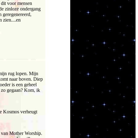
t dit voor mensen
t de zinloze ondergang
n geregenereerd,
 zien....en
 mijn rug lopen. Mijn
komt naar boven. Diep
oeder is een geheel
ok zo gegaan? Kom, ik
ele Kosmos verheugt
nt van Mother Worship.