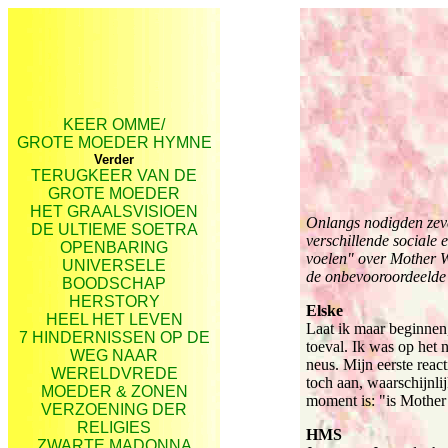
KEER OMME/
GROTE MOEDER HYMNE
Verder
TERUGKEER VAN DE
GROTE MOEDER
HET GRAALSVISIOEN
Onlangs nodigden zeve
DE ULTIEME SOETRA
verschillende sociale
OPENBARING
voelen" over Mother Wo
UNIVERSELE
de onbevooroordeelde 
BOODSCHAP
HERSTORY
Elske
HEEL HET LEVEN
Laat ik maar beginnen
7 HINDERNISSEN OP DE
toeval. Ik was op het
WEG NAAR
neus. Mijn eerste reac
WERELDVREDE
toch aan, waarschijnl
MOEDER & ZONEN
moment is: "is Mother
VERZOENING DER
RELIGIES
HMS
ZWARTE MADONNA