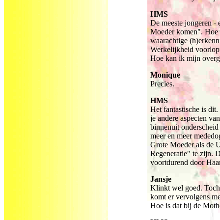
HMS
De meeste jongeren - e
Moeder komen". Hoe dat
waarachtige (h)erkenn
Werkelijkheid voorlopi
Hoe kan ik mijn overg
Monique
Precies.
HMS
Het fantastische is di
je andere aspecten van
binnenuit onderscheid m
meer en meer mededoge
Grote Moeder als de Ui
Regeneratie" te zijn. 
voortdurend door Haar
Jansje
Klinkt wel goed. Toch i
komt er vervolgens mee
Hoe is dat bij de Mot