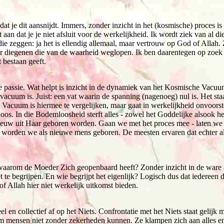
 dat je dit aansnijdt. Immers, zonder inzicht in het (kosmische) proces is
aan dat je je niet afsluit voor de werkelijkheid. Ik wordt ziek van al d
ie zeggen: ja het is ellendig allemaal, maar vertrouw op God of Allah. 
or diegenen die van de waarheid weglopen. Ik ben daarentegen op zoek 
t bestaan geeft.
e passie. Wat helpt is inzicht in de dynamiek van het Kosmische Vacuu
acuum is. Juist: een vat waarin de spanning (nagenoeg) nul is. Het staat
Vacuum is hiermee te vergelijken, maar gaat in werkelijkheid onvoorste
os. In die Bodemloosheid sterft alles - zowel het Goddelijke alsook het
euw uit Haar geboren worden. Gaan we met het proces mee - laten we
n worden we als nieuwe mens geboren. De meesten ervaren dat echter al
waarom de Moeder Zich geopenbaard heeft? Zonder inzicht in de ware 
t te begrijpen. En wie begrijpt het eigenlijk? Logisch dus dat iedereen d
of Allah hier niet werkelijk uitkomst bieden.
l en collectief af op het Niets. Confrontatie met het Niets staat gelijk m
m mensen niet zonder zekerheden kunnen. Ze klampen zich aan alles en