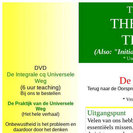
Th
T
TH
T
(Also: "Init
* Use
DVD
De Integrale cq Universele
De 
Weg
(6 uur teaching)
Terug naar de Oorspr
Bij ons te bestellen
* Vro
De Praktijk van de Universele
Weg
Uitgangspunt
(Het hele verhaal)
Velen van ons hebb
Onbewustheid is het probleem en
essentiëels missen.
daardoor door het denken