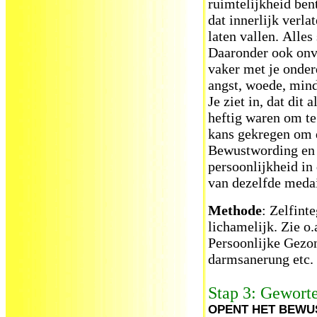
ruimtelijkheid ben
dat innerlijk verla
laten vallen. Alle
Daaronder ook onve
vaker met je onder
angst, woede, min
Je ziet in, dat dit 
heftig waren om te
kans gekregen om d
Bewustwording en 
persoonlijkheid in 
van dezelfde medai
Methode
: Zelfinte
lichamelijk. Zie o.
Persoonlijke Gezo
darmsanerung etc.
Stap 3: Gewort
OPENT HET BEWUS