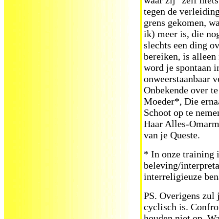
waar zij "zelf niet
tegen de verleiding
grens gekomen, wa
ik) meer is, die no
slechts een ding ov
bereiken, is allee
word je spontaan i
onweerstaanbaar ve
Onbekende over te 
Moeder*, Die erna
Schoot op te nemen
Haar Alles-Omarme
van je Queste.
* In onze training 
beleving/interpreta
interreligieuze ben
PS. Overigens zul j
cyclisch is. Confr
houden niet op. Wat