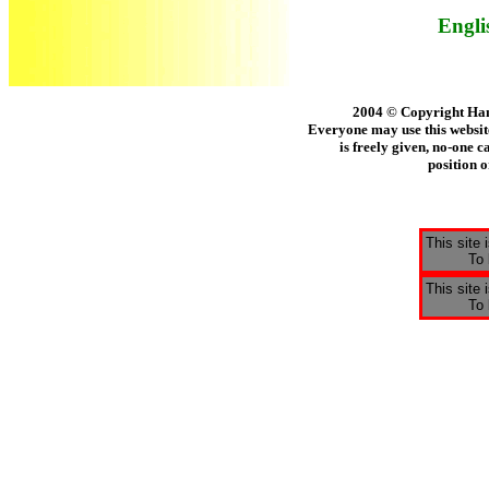
Engli
2004 © Copyright Han 
Everyone may use this website
is freely given, no-one c
position o
This site
To 
This site
To 