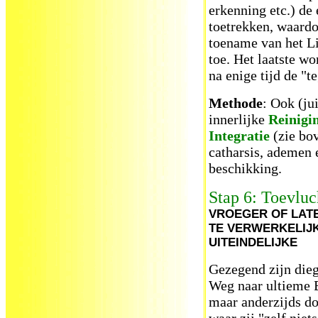
erkenning etc.) de 
toetrekken, waardo
toename van het Li
toe. Het laatste wo
na enige tijd de "t
Methode
: Ook (ju
innerlijke
Reinigi
Integratie
(zie bov
catharsis, ademen e
beschikking.
Stap 6: Toevluch
VROEGER OF LATE
TE VERWERKELIJK
UITEINDELIJKE
Gezegend zijn dieg
Weg naar ultieme B
maar anderzijds do