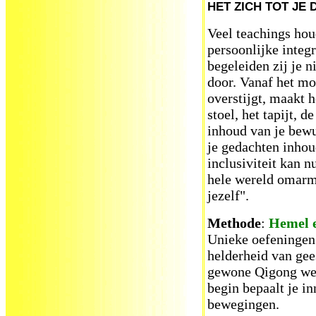
HET ZICH TOT JE
Veel teachings hou
persoonlijke integ
begeleiden zij je n
door. Vanaf het mo
overstijgt, maakt h
stoel, het tapijt, 
inhoud van je bewu
je gedachten inhou
inclusiviteit kan n
hele wereld omarmt"
jezelf".
Methode
:
Hemel e
Unieke oefeningen 
helderheid van gees
gewone Qigong wei
begin bepaalt je in
bewegingen.