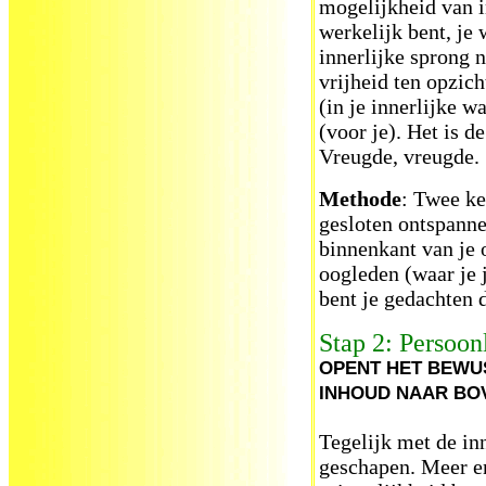
mogelijkheid van in
werkelijk bent, je 
innerlijke sprong 
vrijheid ten opzich
(in je innerlijke w
(voor je). Het is d
Vreugde, vreugde.
Methode
: Twee ke
gesloten ontspannen
binnenkant van je o
oogleden (waar je j
bent je gedachten d
Stap 2: Persoonl
OPENT HET BEWU
INHOUD NAAR BO
Tegelijk met de inn
geschapen. Meer en