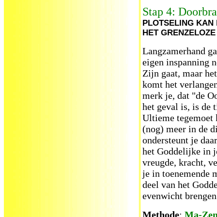
Stap 4: Doorbra
PLOTSELING KAN
HET GRENZELOZE 
Langzamerhand ga 
eigen inspanning no
Zijn gaat, maar het
komt het verlangen 
merk je, dat "de O
het geval is, is de 
Ultieme tegemoet 
(nog) meer in de di
ondersteunt je daa
het Goddelijke in j
vreugde, kracht, 
je in toenemende ma
deel van het Goddel
evenwicht brengen
Methode
:
Ma-Zen