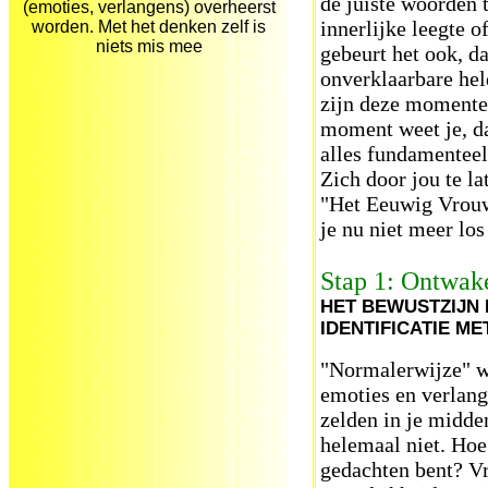
de juiste woorden 
(emoties, verlangens) overheerst
innerlijke leegte o
worden. Met het denken zelf is
niets mis mee
gebeurt het ook, d
onverklaarbare hel
zijn deze momenten
moment weet je, dat
alles fundamenteel 
Zich door jou te la
"Het Eeuwig Vrouw
je nu niet meer los
Stap 1: Ontwak
HET BEWUSTZIJN 
IDENTIFICATIE ME
"Normalerwijze" wo
emoties en verlan
zelden in je midden
helemaal niet. Hoe 
gedachten bent? Vr