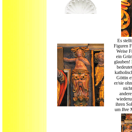
Es stell
Figuren F
Weise Fr
ein Grün
glauben!
bedeutet
katholisc
Göttin e
er/sie ohn
nich
anderer
wiederu
ihren So
um
Ihre
M