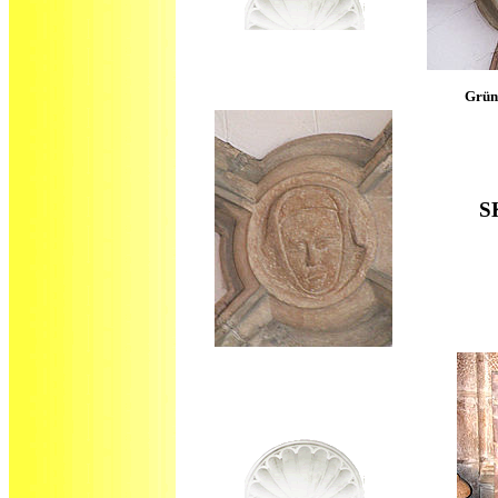
Grün
S