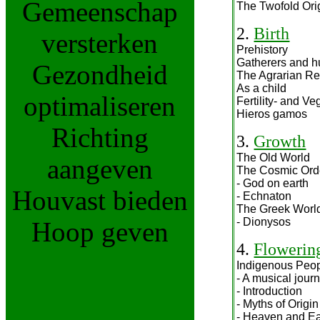
Gemeenschap
The Twofold Ori
2.
Birth
versterken
Prehistory
Gatherers and h
Gezondheid
The Agrarian Re
As a child
optimaliseren
Fertility- and V
Hieros gamos
Richting
3.
Growth
The Old World
aangeven
The Cosmic Ord
- God on earth
Houvast bieden
- Echnaton
The Greek Worl
- Dionysos
Hoop geven
4.
Flowerin
Indigenous Peo
- A musical jour
- Introduction
- Myths of Origin
- Heaven and Ea