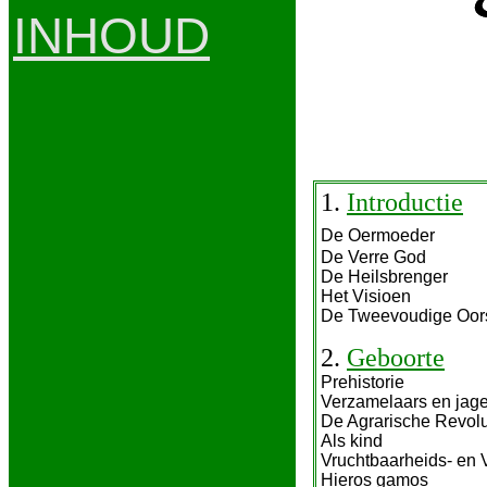
INHOUD
1.
Introductie
De Oermoeder
De Verre God
De Heilsbrenger
Het Visioen
De Tweevoudige Oor
2.
Geboorte
Prehistorie
Verzamelaars en jage
De Agrarische Revolu
Als kind
Vruchtbaarheids- en 
Hieros gamos