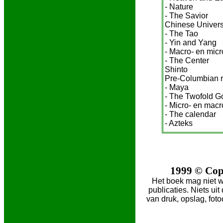
- Nature
- The Savior
Chinese Univer
- The Tao
- Yin and Yang
- Macro- en mic
- The Center
Shinto
Pre-Columbian r
- Maya
- The Twofold G
- Micro- en mac
- The calendar
- Azteks
1999 © Cop
Het boek mag niet w
publicaties. Niets u
van druk, opslag, fot