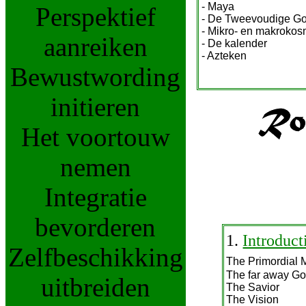
- Maya
Perspektief
- De Tweevoudige G
- Mikro- en makroko
aanreiken
- De kalender
- Azteken
Bewustwording
initieren
Het voortouw
nemen
Integratie
bevorderen
1.
Introduct
Zelfbeschikking
The Primordial 
The far away G
uitbreiden
The Savior
The Vision