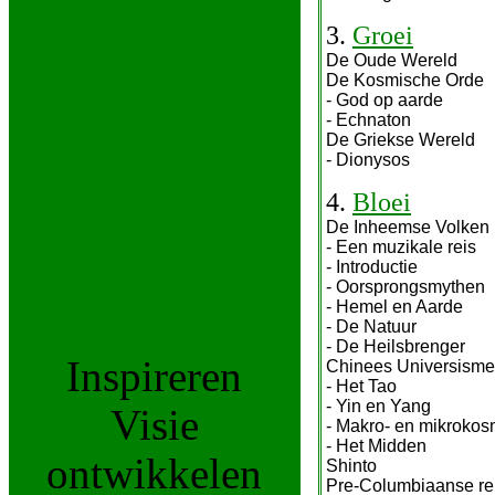
3.
Groei
De Oude Wereld
De Kosmische Orde
- God op aarde
- Echnaton
De Griekse Wereld
- Dionysos
4.
Bloei
De Inheemse Volken
- Een muzikale reis
- Introductie
- Oorsprongsmythen
- Hemel en Aarde
- De Natuur
- De Heilsbrenger
Inspireren
Chinees Universisme
- Het Tao
- Yin en Yang
Visie
- Makro- en mikroko
- Het Midden
ontwikkelen
Shinto
Pre-Columbiaanse rel