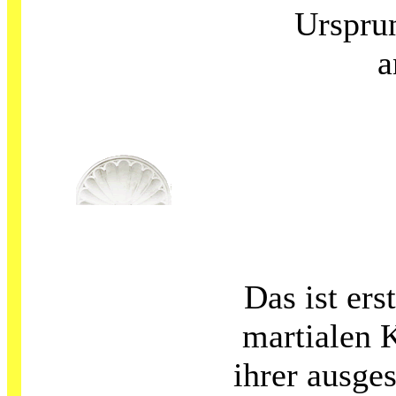
Urspru
a
Das ist ers
martialen 
ihrer ausge