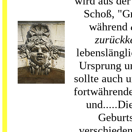
wird aus de
Schoß, "G
während
zurückk
lebenslängl
Ursprung u
sollte auch 
fortwährend
und.....Di
Geburt
verschiede