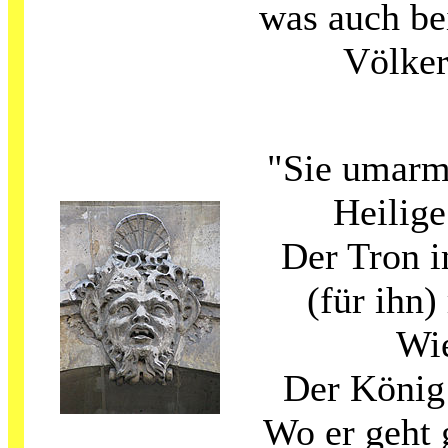
was auch be
Völker
"Sie umarmt
Heilig
Der Tron i
(für ihn)
Wie
Der König 
Wo er geht g