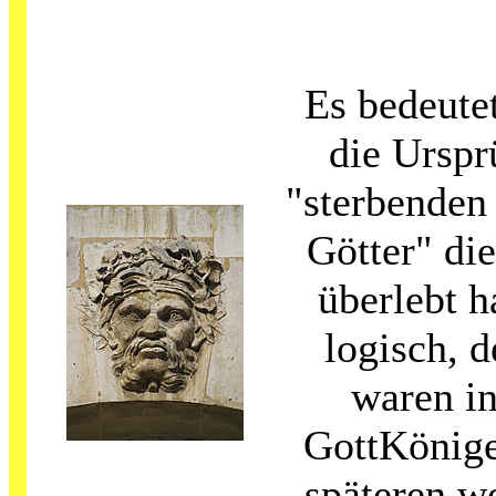
Es bedeutet
die Urspr
"sterbenden
Götter" di
überlebt h
logisch, 
waren in
GottKönige
späteren we