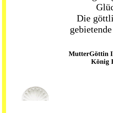
Glü
Die göttl
gebietende
MutterGöttin I
König 