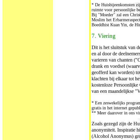
* De Huisbijeenkomsten zijn
ruimte voor persoonlijke b
Bij "Moeder" zal een Chris
Moslim het Erbarmeraspect
Boeddhist Kuan Yin, de Hi
7. Viering
Dit is het sluitstuk van 
en al door de deelnemers
varieren van chanten ("
drank en voedsel (waarva
geofferd kan worden) to
klachten bij elkaar tot h
kostenloze Persoonlijke
van een maandelijkse "V
* Een zeswekelijks program
gratis in het internet gepub
**
Meer daarover in ons vir
Zoals gezegd zijn de Hu
anonymiteit. Inspiratie 
(Alcohol Anonymus) gro