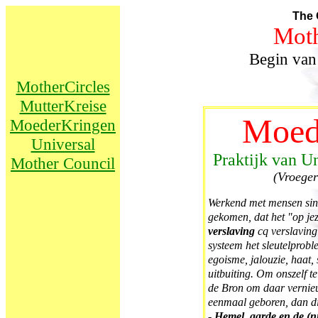
The 
Moth
Begin van
MotherCircles
MutterKreise
Moed
MoederKringen
Universal
Praktijk van U
Mother Council
(Vroeger
Werkend met mensen sinds
gekomen, dat het "op je
verslaving
cq verslaving
systeem het sleutelprobl
egoisme, jalouzie, haat,
uitbuiting. Om onszelf 
de Bron om daar vernieu
eenmaal geboren, dan d
-
Hemel, aarde en de (