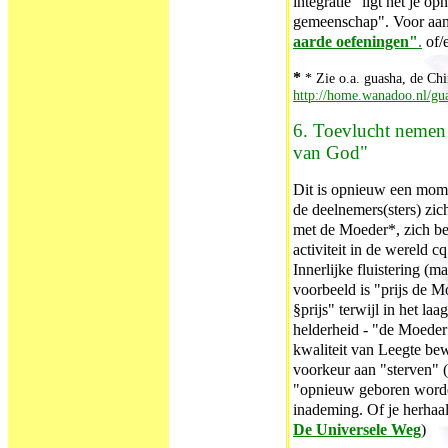
integratie" ligt het je 
gemeenschap". Voor aan
aarde oefeningen"
.
of/
*
* Zie o.a. guasha, de Chi
http://home.wanadoo.nl/gu
6. Toevlucht nemen 
van God"
Dit is opnieuw een momen
de deelnemers(sters) zic
met de Moeder*, zich b
activiteit in de wereld 
Innerlijke fluistering (
voorbeeld is "prijs de Mo
§prijs" terwijl in het la
helderheid - "de Moeder"
kwaliteit van Leegte be
voorkeur aan "sterven" (
"opnieuw geboren worde
inademing. Of je herha
De Universele Weg
)