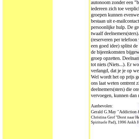
autonoom zonder een "b
iedereen zich toe verplic
groepen kunnen evenwel 
bestaan uit e-mailcontac
persoonlijke hulp. De g
twaalf deelnemers(sters
(reserveren per telefoon
een goed idee) splitst de
de bijeenkomsten bijgew
groep opzetten. Deelnam
tot niets (Niets...). Er 
verlangd, dat je je op w
Wel wordt het op prijs g
ons laat weten omtrent zi
deelnemers(sters) die on
vervoegen, kunnen dan n
Aanbevolen:
Gerald G.May "Addiction 
Christina Grof "Dorst naar H
Spirituele Pad), 1996 Ankh 