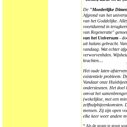
De
"Moederlijke Dime
Afgrond van het univers
van het Goddelijke. Alles
voortdurend in terugkeert
van Regeneratie" geno
van het Universum
- do
uit balans gebracht. Van
vandaag. Wat echter afge
verworvenhden. Wijshei
krachten....
Het oude laten afsterven
existentiele probleem. Dit
Vandaar onze Huisbijee
ondersteunen. Het doel 
omvat het samenbrengen
(wekelijkse, met een mi
zelfhulpbijeenkomsten. 
mensen. Zij zijn open vo
elke keer weer andere 
* Als de groep te groot wor