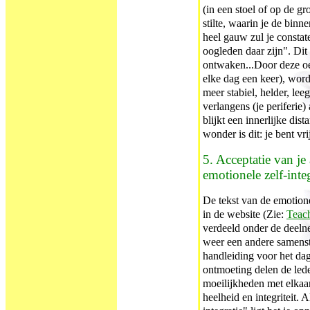
(in een stoel of op de gr
stilte, waarin je de binn
heel gauw zul je constater
oogleden daar zijn". Dit
ontwaken...Door deze oe
elke dag een keer), word
meer stabiel, helder, leeg
verlangens (je periferie)
blijkt een innerlijke dist
wonder is dit: je bent vri
5. Acceptatie van j
emotionele zelf-inte
De tekst van de emotionel
in de website (Zie:
Teac
verdeeld onder de deelne
weer een andere samenst
handleiding voor het dag
ontmoeting delen de led
moeilijkheden met elkaar
heelheid en integriteit. 