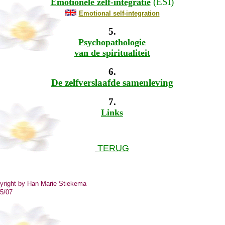
(ESI)
Emotionele zelf-integratie
Emotional self-integration
5.
Psychopathologie
van de spiritualiteit
6.
De zelfverslaafde samenleving
7.
Links
TERUG
ight by Han Marie Stiekema
5/07