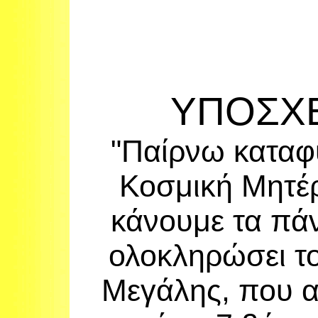
ΥΠΟΣΧ
"Παίρνω
καταφ
Κοσμική
Μητέρ
κάνουμε
τα πάν
ολοκληρώσει
τ
Μεγάλης
,
που α