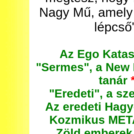
Nagy Mű
,
amely
lépcső
Az
Ego
Katas
"
Sermes",
a
New
tanár
"
Eredeti",
a sz
Az
eredeti
Hag
Kozmikus
MET
Zöld
emberek