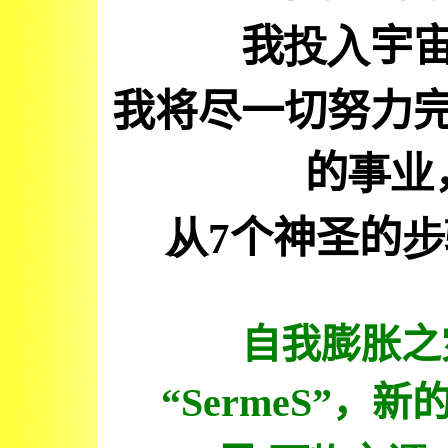
我
投入
宇
我将尽一切努力
的
事
业
从
7个神圣的
步
自我膨胀之
“
SermeS
”
，新