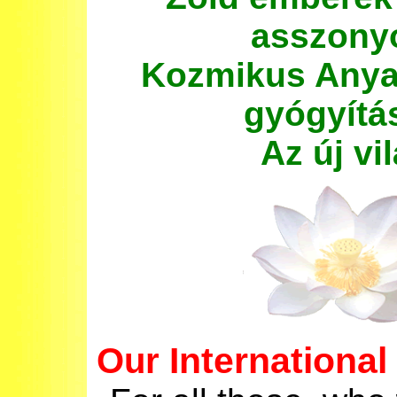
asszony
Kozmikus
Any
gyógyítá
Az új vi
International 
Our