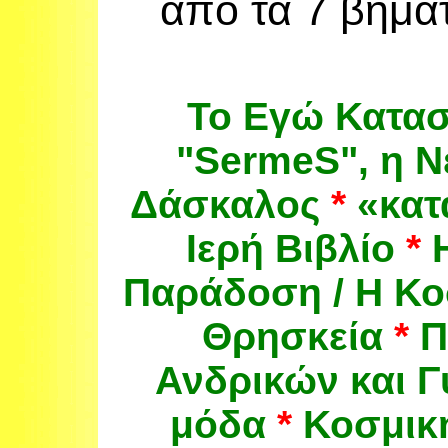
από τα 7
βήμα
Το Εγώ
Κατα
"
Serme
S
",
η
Ν
Δάσκαλος
*
«
κατ
Ιερή
Βιβλίο
*
Παράδοση
/
Η
Κο
Θρησκεία
*
Π
Ανδρικών και
Γ
μόδα
*
Κοσμικ