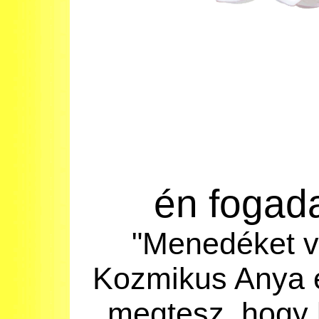
én
fogad
"
Menedéket 
Kozmikus Anya
megtesz
, hogy