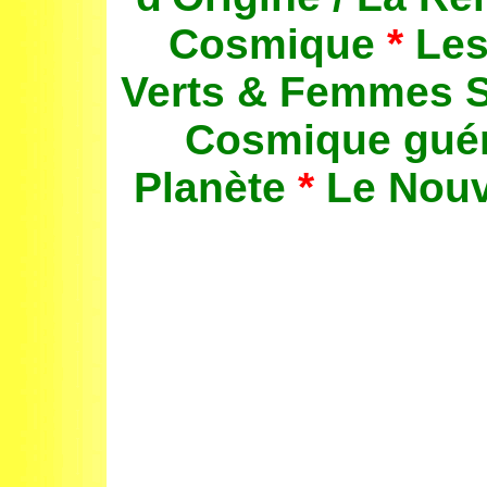
Cosmique
*
Le
Verts
& Femmes 
Cosmique
guér
Planète
*
Le Nou