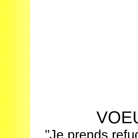
VOE
"
Je prends ref