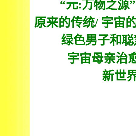
“元
”
:万物之源
原来
的
传统/
宇宙
绿色男子
和
聪
宇宙母亲治愈
新世