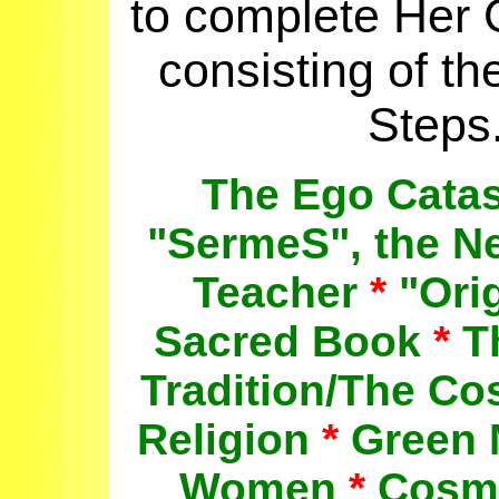
to complete Her 
consisting of t
Steps
The
Ego Cata
"SermeS", the 
Teacher
*
"Orig
Sacred Book
*
Th
Tradition/The C
Religion
*
Green 
Women
*
Cosmi