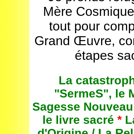
Mère Cosmiqu
tout
pour comp
Grand Œuvre
,
co
étapes
sa
La catastrop
"
SermeS
", le
Sagesse
Nouvea
le livre sacré
*
L
d'Origine
/
La
Rel