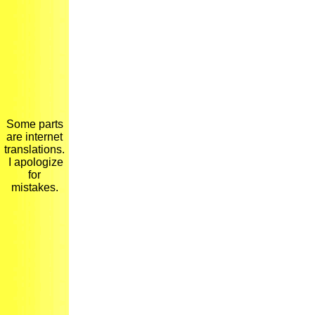
Some parts
are internet
translations.
I apologize
for
mistakes.